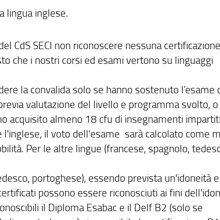
a lingua inglese.
a del CdS SECI non riconoscere nessuna certificazion
isto che i nostri corsi ed esami vertono su linguaggi
dere la convalida solo se hanno sostenuto l’esame d
previa valutazione del livello e programma svolto, o
no acquisito almeno 18 cfu di insegnamenti impartiti
 è l'inglese, il voto dell'esame sarà calcolato come 
obilità. Per le altre lingue (francese, spagnolo, tedes
 tedesco, portoghese), essendo prevista un'idoneità 
rtificati possono essere riconosciuti ai fini dell'idon
noscibili il Diploma Esabac e il Delf B2 (solo se