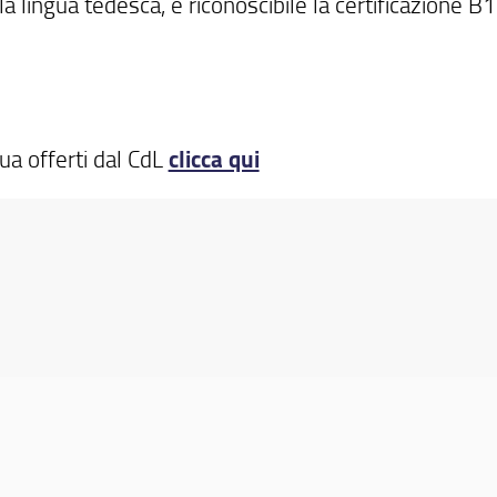
a lingua tedesca, è riconoscibile la certificazione B1
ngua offerti dal CdL
clicca qui