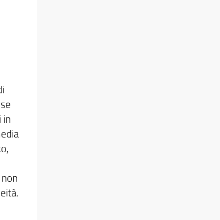
e
i
 se
 in
media
co,
e non
eità.