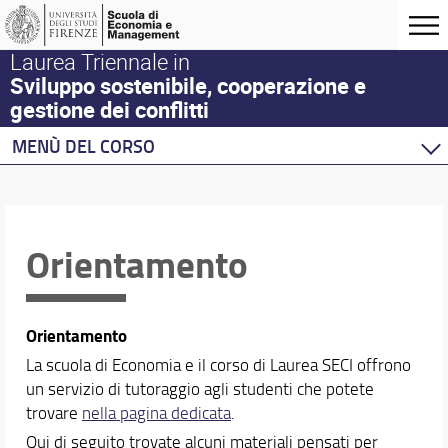
Laurea Triennale in
Sviluppo sostenibile, cooperazione e
gestione dei conflitti
MENÙ DEL CORSO
Home
Corso di studio
Didattica
Orientamento
Insegnamenti e offerta formativa
Orientamento
Conoscenze linguistiche
Orientamento
Conoscenze informatiche
La scuola di Economia e il corso di Laurea SECI offrono
Mobilità internazionale
un servizio di tutoraggio agli studenti che potete
Altri link utili
trovare
nella pagina dedicata
.
Tutor SECI
Qui di seguito trovate alcuni materiali pensati per