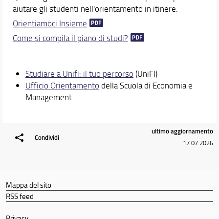
Unifi Include
aiutare gli studenti nell'orientamento in itinere.
Docenti
Orientiamoci Insieme
Assicurazione della Qualità
Come si compila il piano di studi?
Orario e calendari
Studiare a Unifi: il tuo percorso
(UniFI)
Ufficio Orientamento
della Scuola di Economia e
Management
ultimo aggiornamento
Condividi
17.07.2026
Mappa del sito
RSS feed
Privacy