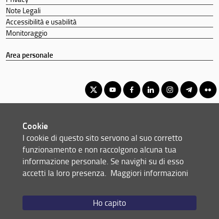
Note Legali
Accessibilità e usabilità
Monitoraggio
Area personale
Corso di Laurea Triennale in Sviluppo sostenibile, cooperazione e
Cookie
gestione dei conflitti
I cookie di questo sito servono al suo corretto
© Copyright 2012-2026 Università degli Studi di Firenze UNIFI
funzionamento e non raccolgono alcuna tua
P.IVA/Cod.Fis 01279680480
informazione personale. Se navighi su di esso
accetti la loro presenza.
Maggiori informazioni
Via delle Pandette, 32 - 50127 Firenze (FI)
Tel: +39 055 2759011 - 2759012 (Segreteria Presidenza)
Email:
scuola(AT)economia.unifi.it
Ho capito
Redazione Web