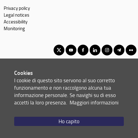
Privacy policy
Legal notices
Accessibility
Monitoring
Corso di Laurea Triennale in Sviluppo sostenibile, cooperazione e
Cookies
gestione dei conflitti
I cookie di questo sito servono al suo corretto
© Copyright 2012-2026 Università degli Studi di Firenze UNIFI
funzionamento e non raccolgono alcuna tua
P.IVA/Cod.Fis 01279680480
informazione personale. Se navighi su di esso
accetti la loro presenza.
Maggiori informazioni
Via delle Pandette, 32 - 50127 Firenze (FI)
Tel: +39 055 2759011 - 2759012 (Segreteria Presidenza)
Email:
scuola(AT)economia.unifi.it
Ho capito
Redazione Web