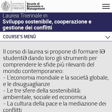
Laurea Triennale in
Sviluppo sostenibile, cooperazione e
gestione dei conflitti
COURSE'S MENÙ
Home
Il corso di laurea si propone di formare lƏ
Degree Program
studentƏ dando loro gli strumenti per
Courses
comprendere le sfide più rilevanti del
Academic Staff
mondo contemporaneo:
Schedules & Calendars
- L’economia mondiale e la società globale,
e le disuguaglianze
- Le tre sfere della sostenibilità:
ambientale, sociale ed economica
- La cultura della pace e la mediazione dei
conflitti