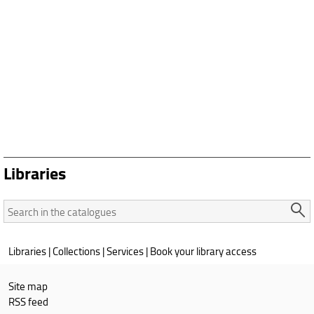
Libraries
Search
in
the
Libraries
|
Collections
|
Services
|
Book your library access
catalogues:
Site map
RSS feed