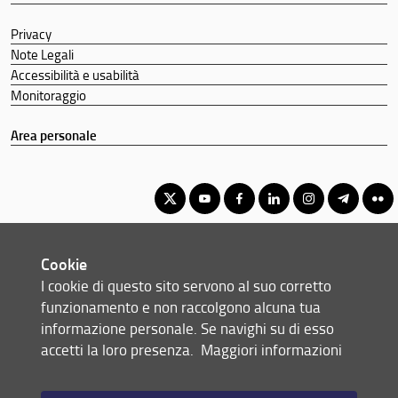
Privacy
Note Legali
Accessibilità e usabilità
Monitoraggio
Area personale
Corso di Laurea Triennale in Sviluppo sostenibile, cooperazione e
Cookie
gestione dei conflitti
I cookie di questo sito servono al suo corretto
© Copyright 2012-2026 Università degli Studi di Firenze UNIFI
funzionamento e non raccolgono alcuna tua
P.IVA/Cod.Fis 01279680480
informazione personale. Se navighi su di esso
accetti la loro presenza.
Maggiori informazioni
Via delle Pandette, 32 - 50127 Firenze (FI)
Tel: +39 055 2759011 - 2759012 (Segreteria Presidenza)