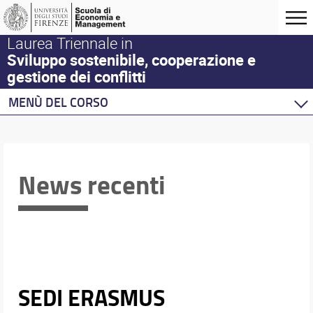
Laurea Triennale in
Sviluppo sostenibile, cooperazione e
gestione dei conflitti
MENÙ DEL CORSO
Home
Corso di studio
Didattica
News recenti
Docenti
Assicurazione della Qualità
Orario e calendari
SEDI ERASMUS